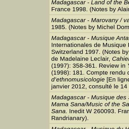
Madagascar - Land of the B
France 1998. (Notes by Ala
Madagascar - Marovany / va
1985. (Notes by Michel Do
Madagascar - Musique Anta
Internationales de Musiqu
Switzerland 1997. (Notes by
de Madelaine Leclair,
Cahier
(1997): 358-361. Review in
(1998): 181. Compte rendu 
d’ethnomusicologie
[En lign
janvier 2012, consulté le 14 
Madagascar - Musique des
Mama Sana/Music of the Sa
Sana.
Inedit W 260093. Fran
Randrianary).
Madagascar - Musique du H