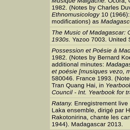
Musique Malgache.
Ocora, 
1982. (Notes by Charles Du
Ethnomusicology
10 (1966):
modifications) as
Madagasc
The Music of Madagascar: Cl
1930s.
Yazoo 7003. United S
Possession et Poésie à Ma
1982. (Notes by Bernard Koe
additional minutes:
Madagasc
et poésie [musiques vezo, m
580046. France 1993. (Note
Tran Quang Hai, in
Yearbook
Council - Int. Yearbook for t
Ratany.
Enregistrement live 
Laka ensemble, dirigé par 
Rakotonirina, chante les c
1944). Madagascar 2013.