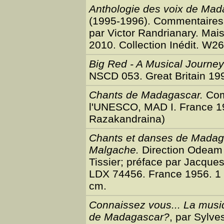
Anthologie des voix de Ma
(1995-1996). Commentaires e
par Victor Randrianary. Mai
2010. Collection Inédit. W2
Big Red - A Musical Journe
NSCD 053. Great Britain 19
Chants de Madagascar.
Com
l'UNESCO, MAD I. France 19
Razakandraina)
Chants et danses de Madaga
Malgache.
Direction Odeam 
Tissier; préface par Jacqu
LDX 74456. France 1956. 1 d
cm.
Connaissez vous... La musiq
de Madagascar?
, par Sylv