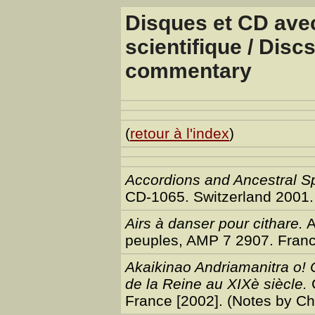
Disques et CD ave
scientifique / Disc
commentary
(Références sur la musique de Mad
(
retour à l'index
)
Accordions and Ancestral Sp
CD-1065. Switzerland 2001.
Airs à danser pour cithare.
A
peuples, AMP 7 2907. Franc
Akaikinao Andriamanitra o! 
de la Reine au XIXè siècle.
C
France [2002]. (Notes by Ch