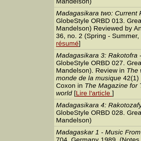
Mandelson)
Madagasikara two: Current 
GlobeStyle ORBD 013. Great
Mandelson) Reviewed by A
36, no. 2 (Spring - Summer,
résumé
]
Madagasikara 3: Rakotofra 
GlobeStyle ORBD 027. Great
Mandelson). Review in
The 
monde de la musique
42(1) 
Coxon in
The Magazine for T
world
[
Lire l'article
]
Madagasikara 4: Rakotozafy 
GlobeStyle ORBD 028. Great
Mandelson)
Madagaskar 1 - Music From
704. Germany 1989. (Notes 