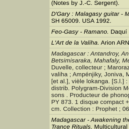
(Notes by J.-C. Sergent).
D'Gary : Malagasy guitar -
SH 65009. USA 1992.
Feo-Gasy - Ramano.
Daquí 
L'Art de la Valiha.
Arion ARN
Madagascar : Antandroy, Ant
Betsimisaraka, Mahafaly, M
Duvelle, collecteur ; Marora
valiha ; Ampénjiky, Joniva, M
[et al.], vièle lokanga. [S.l.]
distrib. Polygram-Division M
sons . Producteur de phono
PY 873. 1 disque compact + 1 
cm. Collection : Prophet ; 0
Madagascar - Awakening the 
Trance Rituals.
Multicultura