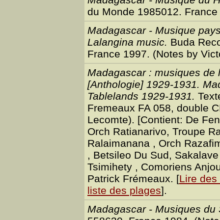
du Monde 1985012. France 
Madagascar - Musique paysa
Lalangina music.
Buda Reco
France 1997. (Notes by Vict
Madagascar : musiques de l
[Anthologie] 1929-1931. Ma
Tablelands 1929-1931.
Texte
Fremeaux FA 058, double CD
Lecomte). [Contient: De Fen
Orch Ratianarivo, Troupe R
Ralaimanana , Orch Razafim
, Betsileo Du Sud, Sakalav
Tsimihety , Comoriens Anjou
Patrick Frémeaux. [
Lire des 
liste des plages
].
Madagascar - Musiques du S