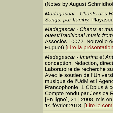
(Notes by August Schmidhof
Madagascar - Chants des Ha
Songs, par Ifanihy.
Playasou
Madagascar - Chants et musi
ouest/Traditional music fro
Associés 10072. Nouvelle éd
Huguet) [
Lire la présentatio
Madagascar - Imerina et An
conception, rédaction, direc
Laboratoire de recherche s
Avec le soutien de l’Univers
musique de l’UdM et l’Agen
Francophonie. 1 CDplus à c
Compte rendu par Jessica 
[En ligne], 21 | 2008, mis en
14 février 2013. [
Lire le co